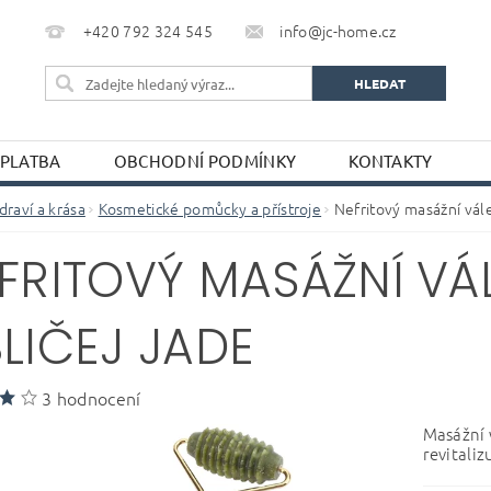
+420 792 324 545
info@jc-home.cz
 PLATBA
OBCHODNÍ PODMÍNKY
KONTAKTY
draví a krása
Kosmetické pomůcky a přístroje
Nefritový masážní vál
FRITOVÝ MASÁŽNÍ VÁ
LIČEJ JADE
3 hodnocení
Masážní 
revitaliz