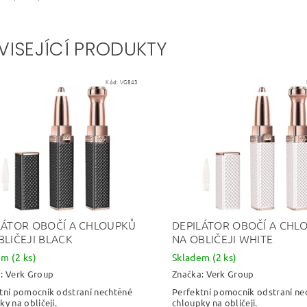
VISEJÍCÍ PRODUKTY
Kód:
VG843
LÁTOR OBOČÍ A CHLOUPKŮ
DEPILÁTOR OBOČÍ A CHL
BLIČEJI BLACK
NA OBLIČEJI WHITE
dem
(2 ks)
Skladem
(2 ks)
a:
Verk Group
Značka:
Verk Group
tní pomocník odstraní nechtěné
Perfektní pomocník odstraní ne
y na obličeji.
chloupky na obličeji.