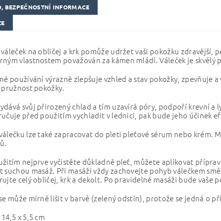
, BEZPEČNOSTNÍ INFORMACE
ZE
váleček na obličej a krk pomůže udržet vaši pokožku zdravější, pev
ným vlastnostem považován za kámen mládí. Váleček je skvělý pro
né používání výrazně zlepšuje vzhled a stav pokožky, zpevňuje 
 pružnost pokožky.
dává svůj přirozený chlad a tím uzavírá póry, podpoří krevní a
učuje před použitím vychladit v lednici, pak bude jeho účinek ef
álečku lze také zapracovat do pleti pleťové sérum nebo krém. M
ů.
žitím nejprve vyčistěte důkladně pleť, můžete aplikovat přípra
 suchou masáž. Při masáži vždy zachovejte pohyb válečkem směr
ujte celý obličej, krk a dekolt. Po pravidelné masáži bude vaše po
se může mírně lišit v barvě (zelený odstín), protože se jedná o př
14,5 x 5,5 cm