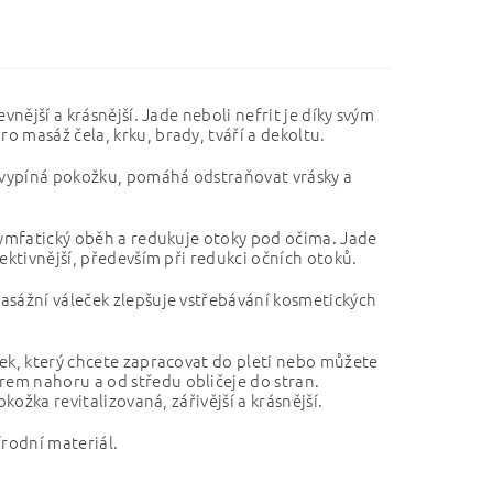
nější a krásnější. Jade neboli nefrit je díky svým
 masáž čela, krku, brady, tváří a dekoltu.
a vypíná pokožku, pomáhá odstraňovat vrásky a
 lymfatický oběh a redukuje otoky pod očima. Jade
ektivnější, především při redukci očních otoků.
asážní váleček zlepšuje vstřebávání kosmetických
vek, který chcete zapracovat do pleti nebo můžete
em nahoru a od středu obličeje do stran.
kožka revitalizovaná, zářivější a krásnější.
írodní materiál.