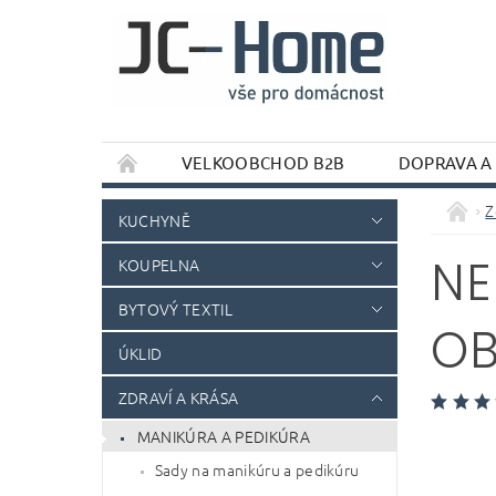
VELKOOBCHOD B2B
DOPRAVA A
Z
KUCHYNĚ
NE
KOUPELNA
BYTOVÝ TEXTIL
OB
ÚKLID
ZDRAVÍ A KRÁSA
MANIKÚRA A PEDIKÚRA
Sady na manikúru a pedikúru