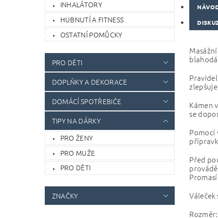
INHALÁTORY
NÁVOD
HUBNUTÍ A FITNESS
DISKU
OSTATNÍ POMŮCKY
Masážní 
blahodár
PRO DĚTI
Pravidel
DOPLŇKY A DEKORACE
zlepšuje
DOMÁCÍ SPOTŘEBIČE
Kámen vy
se dopor
TIPY NA DÁRKY
Pomocí v
PRO ŽENY
přípravk
PRO MUŽE
Před pou
PRO DĚTI
provádět
Promasír
Váleček 
ZNAČKY
Rozměr: 