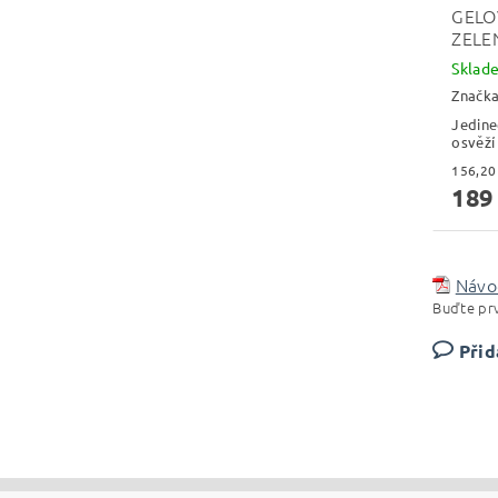
GELO
ZELE
Skla
Značk
Jedine
osvěží
189
Návod
Buďte prv
Přid