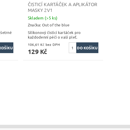
ČISTICÍ KARTÁČEK A APLIKÁTOR
MASKY 2V1
Skladem
(>5 ks)
Značka:
Out of the blue
 šetrné
Silikonový čisticí kartáček pro
každodenní péči o vaši pleť.
106,61 Kč bez DPH
129 Kč