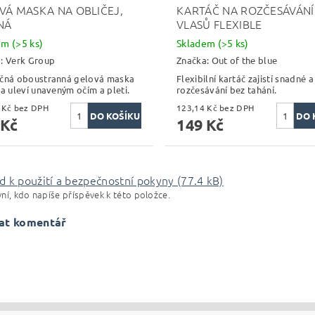
VÁ MASKA NA OBLIČEJ,
KARTÁČ NA ROZČESÁVÁNÍ
NÁ
VLASŮ FLEXIBLE
dem
(>5 ks)
Skladem
(>5 ks)
a:
Verk Group
Značka:
Out of the blue
čná oboustranná gelová maska
Flexibilní kartáč zajistí snadné a
 a uleví unaveným očím a pleti.
rozčesávání bez tahání.
156,20 Kč bez DPH
123,14 Kč bez DPH
 Kč
149 Kč
 k použití a bezpečnostní pokyny (77.4 kB)
ní, kdo napíše příspěvek k této položce.
at komentář