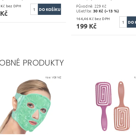
Původně:
229 Kč
189,26 Kč bez DPH
Ušetříte
:
30 Kč (–13 %)
 Kč
164,46 Kč bez DPH
199 Kč
OBNÉ PRODUKTY
Kód:
VG816Z
K