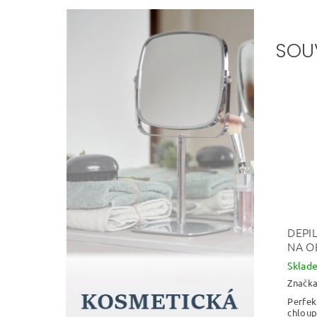
SOU
DEPI
NA O
Skla
Značk
Perfek
chloupk