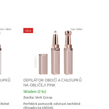
Kód:
VG842
Kód:
VG844
Akce
OUPKŮ
DEPILÁTOR OBOČÍ A CHLOUPKŮ
NA OBLIČEJI PINK
Skladem
(2 ks)
Značka:
Verk Group
chtěné
Perfektní pomocník odstraní nechtěné
chloupky na obličeji.