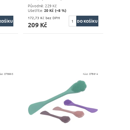
Původně:
229 Kč
Ušetříte
:
20 Kč (–8 %)
172,73 Kč bez DPH
209 Kč
ód:
OTB885
Kód:
OTB814