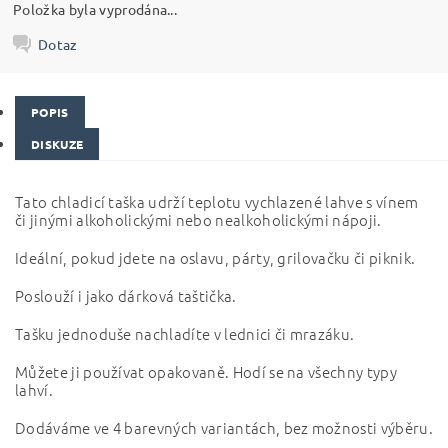
Položka byla vyprodána...
Dotaz
POPIS
DISKUZE
Tato chladicí taška udrží teplotu vychlazené lahve s vínem
či jinými alkoholickými nebo nealkoholickými nápoji.
Ideální, pokud jdete na oslavu, párty, grilovačku či piknik.
Poslouží i jako dárková taštička.
Tašku jednoduše nachladíte v lednici či mrazáku.
Můžete ji používat opakovaně. Hodí se na všechny typy
lahví.
Dodáváme ve 4 barevných variantách, bez možnosti výběru.