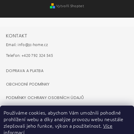
Vytvořil Shoptet
KONTAKT
Email: info@jc-home.cz
Telefon: +420 792 324 545
DOPRAVA A PLATBA
OBCHODNÍ PODMÍNKY
PODMÍNKY OCHRANY OSOBNÍCH ÚDAJŮ
REKLAMAČNÍ ŘÁD
Používáme cookies, abychom Vám umožnili pohodlné
prohlížení webu a díky analýze provozu webu neustále
VELKOOBCHOD B2B
zlepšovali jeho funkce, výkon a použitelnost.
Více
informací