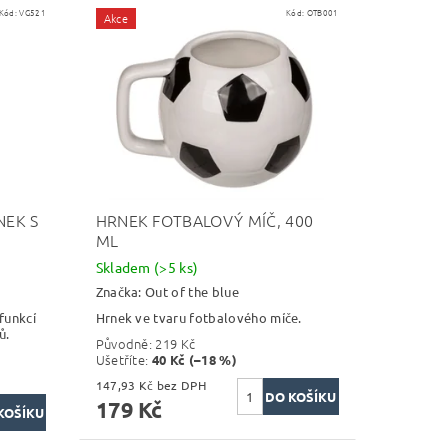
Kód:
VG521
Kód:
OTB001
Akce
EK S
HRNEK FOTBALOVÝ MÍČ, 400
ML
Skladem
(>5 ks)
Značka:
Out of the blue
funkcí
Hrnek ve tvaru fotbalového míče.
ů.
Původně:
219 Kč
Ušetříte
:
40 Kč (–18 %)
147,93 Kč bez DPH
179 Kč