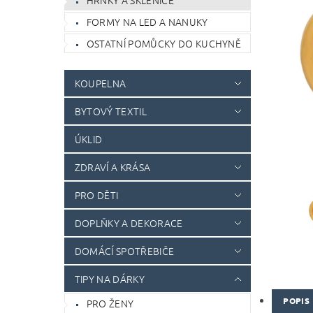
HRNKY A SKLENICE
FORMY NA LED A NANUKY
OSTATNÍ POMŮCKY DO KUCHYNĚ
KOUPELNA
BYTOVÝ TEXTIL
ÚKLID
ZDRAVÍ A KRÁSA
PRO DĚTI
DOPLŇKY A DEKORACE
DOMÁCÍ SPOTŘEBIČE
TIPY NA DÁRKY
POPIS
PRO ŽENY