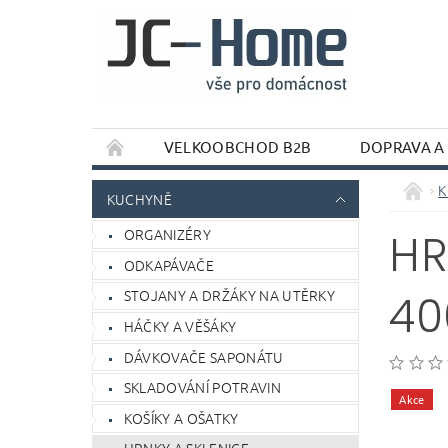
VELKOOBCHOD B2B
DOPRAVA A
K
KUCHYNĚ
ORGANIZÉRY
HR
ODKAPÁVAČE
STOJANY A DRŽÁKY NA UTĚRKY
40
HÁČKY A VĚŠÁKY
DÁVKOVAČE SAPONÁTU
SKLADOVÁNÍ POTRAVIN
Akce
KOŠÍKY A OŠATKY