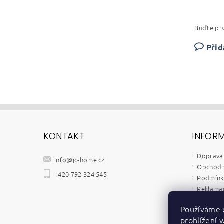
Buďte prv
Přid
KONTAKT
INFOR
Doprava 
info
@
jc-home.cz
Obchodn
+420 792 324 545
Podmínky
Reklamač
Velkoob
Používáme 
Kontakt
prohlížení 
Zpětný o