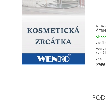
KERA
ČERN
Skla
Značk
Velký 
černé 
299
POD