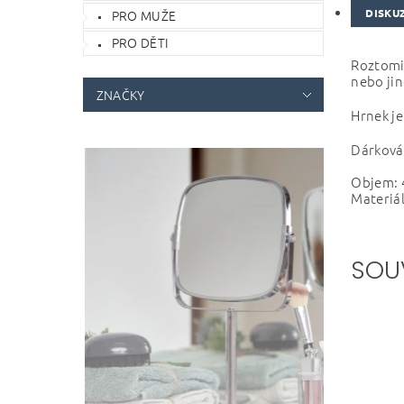
DISKU
PRO MUŽE
PRO DĚTI
Roztomil
nebo jin
ZNAČKY
Hrnek je
Dárková 
Objem: 
Materiál
SOU