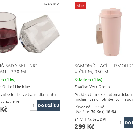
Kód:
OTB051
Akce
NÁ SADA SKLENIC
SAMOMÍCHACÍ TERMOHRN
ANT, 330 ML
VÍČKEM, 350 ML
dem
(4 ks)
Skladem
(4 ks)
a:
Out of the blue
Značka:
Verk Group
ivní sklenice ve tvaru diamantu.
Praktický hrnek s automatickou 
míchání vašich oblíbených nápoj
247,11 Kč bez DPH
Původně:
369 Kč
 Kč
Ušetříte
:
70 Kč (–18 %)
247,11 Kč bez DPH
299 Kč