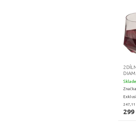
2DÍL
DIAM
Skla
Značk
Exklus
299