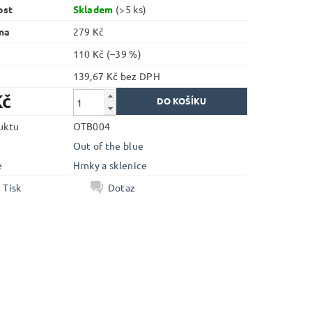
ost
Skladem
(>5 ks)
na
279 Kč
110 Kč
(–39 %)
139,67 Kč bez DPH
Kč
uktu
OTB004
Out of the blue
e
Hrnky a sklenice
Tisk
Dotaz