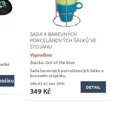
SADA 4 BAREVNÝCH
PORCELÁNOVÝCH ŠÁLKŮ VE
STOJANU
Vyprodáno
Značka:
Out of the blue
velké
Sada barevných porcelánových šálku v
kovovém stojánku.
288,43 Kč bez DPH
DETAIL
349 Kč