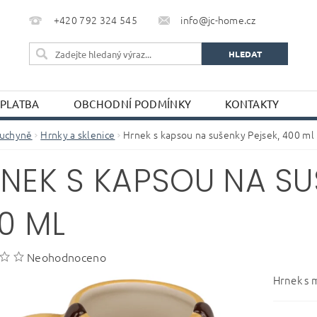
+420 792 324 545
info@jc-home.cz
 PLATBA
OBCHODNÍ PODMÍNKY
KONTAKTY
uchyně
Hrnky a sklenice
Hrnek s kapsou na sušenky Pejsek, 400 ml
NEK S KAPSOU NA SU
0 ML
Neohodnoceno
Hrnek s 