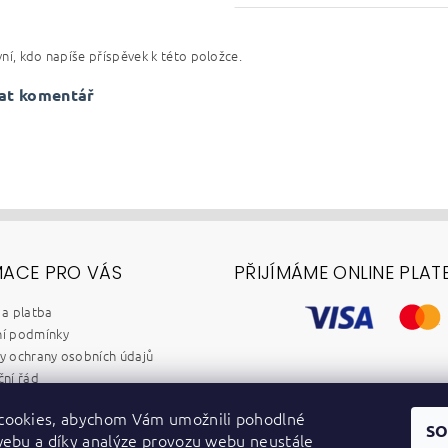
ní, kdo napíše příspěvek k této položce.
at komentář
MACE PRO VÁS
PŘIJÍMÁME ONLINE PLAT
a platba
í podmínky
 ochrany osobních údajů
ní řád
chod B2B
cookies, abychom Vám umožnili pohodlné
y
SO
webu a díky analýze provozu webu neustále
dběr elektrozařízení a baterií