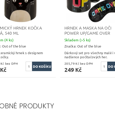
MICKÝ HRNEK KOČKA
HRNEK A MASKA NA OČI
Á, 540 ML
POWER UP/GAME OVER
dem
(4 ks)
Skladem
(>5 ks)
a:
Out of the blue
Značka:
Out of the blue
keramický hrnek s designem
Dárkový set pro všechny malé i 
kočky.
nadšence počítačových her.
247,11 Kč bez DPH
205,79 Kč bez DPH
 Kč
249 Kč
OBNÉ PRODUKTY