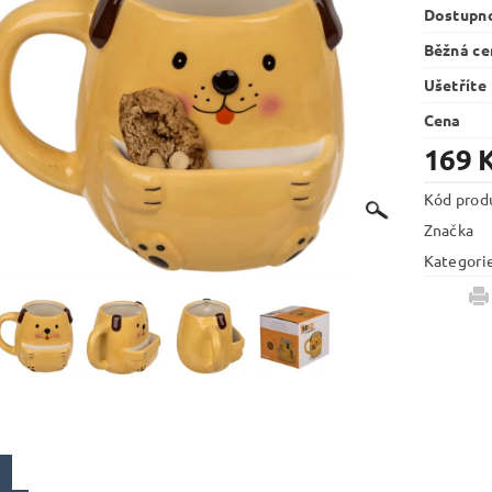
Dostupn
Běžná ce
Ušetříte
Cena
169 
Kód prod
Značka
Kategori