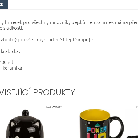
ZE
ý hrneček pro všechny milovníky pejsků. Tento hrnek má na pření
é sladkosti.
 vhodný pro všechny studené i teplé nápoje.
krabička.
400 ml
: keramika
VISEJÍCÍ PRODUKTY
Kód:
OTB012
K