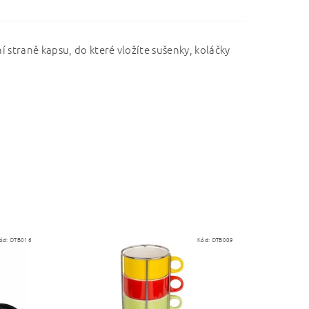
 straně kapsu, do které vložíte sušenky, koláčky
ód:
OTB016
Kód:
OTB009