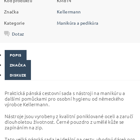
Kód produktu
KM814
Značka
Kellermann
Kategorie
Manikúra a pedikúra
Dotaz
POPIS
ZNAČKA
DISKUZE
Praktická pánská cestovní sada s nástroji na manikúru a
dalšími pomůckami pro osobní hygienu od
německého
výrobce Kellermann.
Nástroje jsou vyrobeny z kvalitní poniklované oceli a zaručí
dlouholetou životnost. Černé pouzdro z umělé
kůže se
zapínáním na zip.
Tato velká pánská sada je ideální na cesty, vhodný dárek pro