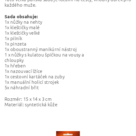
každého muže.
Sada obsahuje:
1x nůžky na nehty
1x kleštičky malé
1x kleštičky velké
1x pilník
1x pinzeta
1x oboustranný manikúrní nástroj
1 x nůžky s kulatou špičkou na vousy a
chloupky
1x hřeben
1x nazouvací lžíce
1x cestovní kartáček na zuby
1x manuální holicí strojek
5x náhradní břit
Rozměr: 15 x 14 x 3 cm
Materiál: syntetická kůže