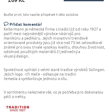
Buďte první, kdo napíše příspěvek k této položce.
Přidat komentář
Kellermann je německá firma s tradicí již od roku 1927 a
patří mezi nejznámější výrobce nástrojů pro
manikúru a pedikúru. Jejich inovativní trendově
orientované produkty jsou již více než 75 let celosvětově
známé pro svou trvale vysokou kvalitu, dlouhou životnost,
odolnost použitých materiálů či jedinečný a
vkusný design.
Společnost vychází z velmi staré tradice výrobků Solingen.
Jejich logo - tři meče - odkazuje na tradici
řemesla a symbolizuje jednotu a sílu.
V sortimentu naleznete vše, co je potřeba pro dokonalou
péči o nehty.