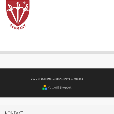
2026 ©
JC-Home
, všechna práva vyhrazena
Vytvořil Shoptet
KONTAKT