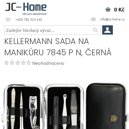
0 Kč
info@jc-home.cz
+420 792 324 545
KELLERMANN SADA NA
MANIKÚRU 7845 P N, ČERNÁ
Neohodnoceno