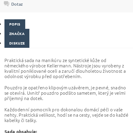
Dotaz
POPIS
ZNAČKA
DISKUZE
Praktická sada na manikúru ze syntetické kůže od
německého výrobce Kellermann. Nástroje jsou
vyrobeny z
kvalitní poniklované oceli a zaručí dlouholetou životnost a
odolnost výrobku před opotřebením.
Pouzdro je opatřeno klipovým uzávěrem, je pevné, snadno
se otevírá. Uvnitř pouzdro podšito sametem,
který je velmi
příjemný na dotek.
Každodenní pomocník pro dokonalou domácí péči o vaše
nehty. Praktická velikost, hodí se na cesty,
vejde se do každé
kabelky či tašky.
Sada obsahuje: