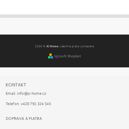
2026 ©
JC-Home
, všechna práva vyhrazena
Vytvořil Shoptet
KONTAKT
Email: info@jc-home.cz
Telefon: +420 792 324 545
DOPRAVA A PLATBA