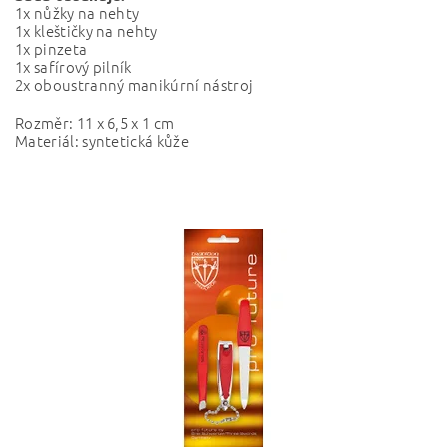
1x nůžky na nehty
1x kleštičky na nehty
1x pinzeta
1x safírový pilník
2x oboustranný manikúrní nástroj
Rozměr: 11 x 6,5 x 1 cm
Materiál: syntetická kůže