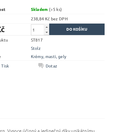
ost
Skladem
(>5 ks)
238,84 Kč bez DPH
Kč
uktu
ST817
Stolz
e
Krémy, masti, gely
Tisk
Dotaz
vrn. Vysoce účinný a jedinečný díky unikátnímu