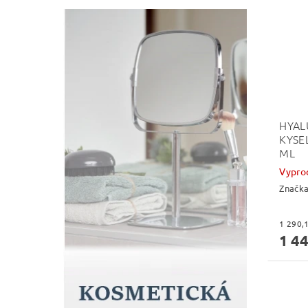
HYAL
KYSE
ML
Vypro
Značk
1 44