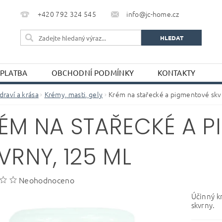
+420 792 324 545
info@jc-home.cz
 PLATBA
OBCHODNÍ PODMÍNKY
KONTAKTY
draví a krása
Krémy, masti, gely
Krém na stařecké a pigmentové skv
ÉM NA STAŘECKÉ A 
VRNY, 125 ML
Neohodnoceno
Účinný k
skvrny.