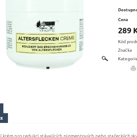
Dostupn
Cena
289 
Kód prod
Značka
Kategori
ZE
í krém pro redukci stávajících pigmentových nebo stařeckých sk