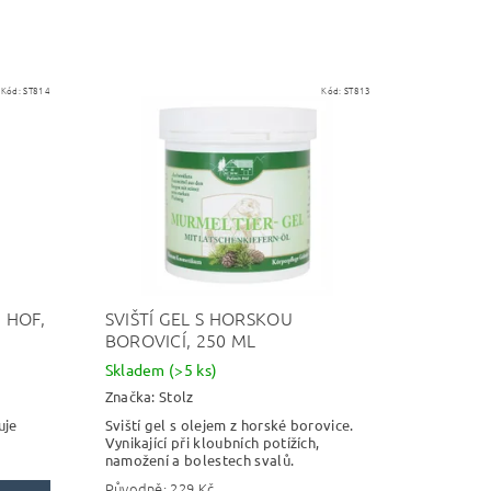
Kód:
ST814
Kód:
ST813
 HOF,
SVIŠTÍ GEL S HORSKOU
BOROVICÍ, 250 ML
Skladem
(>5 ks)
Značka:
Stolz
uje
Sviští gel s olejem z horské borovice.
,
Vynikající při kloubních potížích,
namožení a bolestech svalů.
Původně:
229 Kč