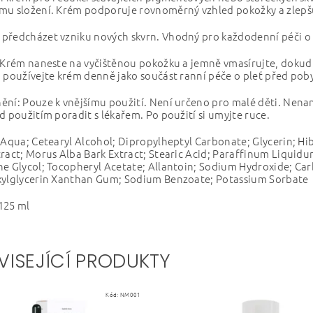
mu složení. Krém podporuje rovnoměrný vzhled pokožky a zlepšuj
ředcházet vzniku nových skvrn. Vhodný pro každodenní péči o ob
 Krém naneste na vyčištěnou pokožku a jemně vmasírujte, dokud
 používejte krém denně jako součást ranní péče o pleť před pob
ní: Pouze k vnějšímu použití. Není určeno pro malé děti. Nenanáš
d použitím poradit s lékařem. Po použití si umyjte ruce.
 Aqua; Cetearyl Alcohol; Dipropylheptyl Carbonate; Glycerin; Hi
ract; Morus Alba Bark Extract; Stearic Acid; Paraffinum Liquid
ne Glycol; Tocopheryl Acetate; Allantoin; Sodium Hydroxide; C
xylglycerin Xanthan Gum; Sodium Benzoate; Potassium Sorbate
125 ml
VISEJÍCÍ PRODUKTY
Kód:
NM001