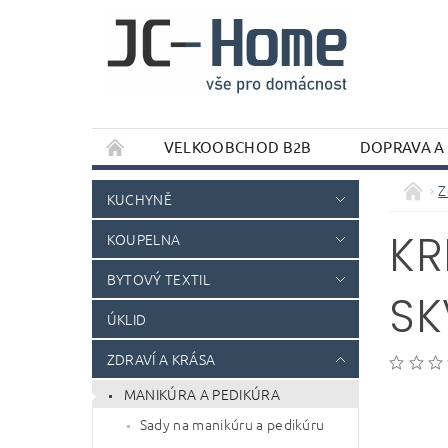
VELKOOBCHOD B2B
DOPRAVA A
Z
KUCHYNĚ
KR
KOUPELNA
BYTOVÝ TEXTIL
SK
ÚKLID
ZDRAVÍ A KRÁSA
MANIKÚRA A PEDIKÚRA
Sady na manikúru a pedikúru