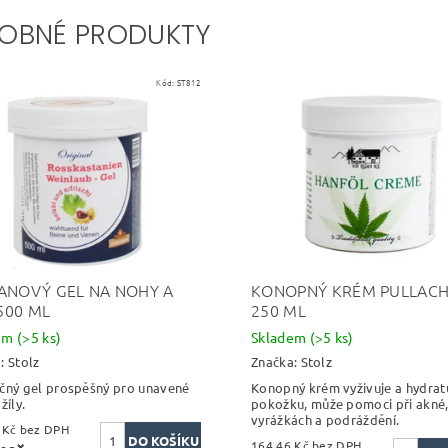
OBNÉ PRODUKTY
Kód:
ST812
ANOVÝ GEL NA NOHY A
KONOPNÝ KRÉM PULLACH
 500 ML
250 ML
dem
(>5 ks)
Skladem
(>5 ks)
a:
Stolz
Značka:
Stolz
čný gel prospěšný pro unavené
Konopný krém vyživuje a hydrat
žíly.
pokožku, může pomoci při akné
vyrážkách a podráždění.
164,46 Kč bez DPH
164,46 Kč bez DPH