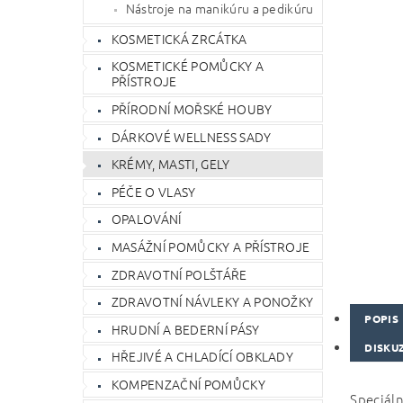
Nástroje na manikúru a pedikúru
KOSMETICKÁ ZRCÁTKA
KOSMETICKÉ POMŮCKY A
PŘÍSTROJE
PŘÍRODNÍ MOŘSKÉ HOUBY
DÁRKOVÉ WELLNESS SADY
KRÉMY, MASTI, GELY
PÉČE O VLASY
OPALOVÁNÍ
MASÁŽNÍ POMŮCKY A PŘÍSTROJE
ZDRAVOTNÍ POLŠTÁŘE
ZDRAVOTNÍ NÁVLEKY A PONOŽKY
POPIS
HRUDNÍ A BEDERNÍ PÁSY
DISKU
HŘEJIVÉ A CHLADÍCÍ OBKLADY
KOMPENZAČNÍ POMŮCKY
Speciáln