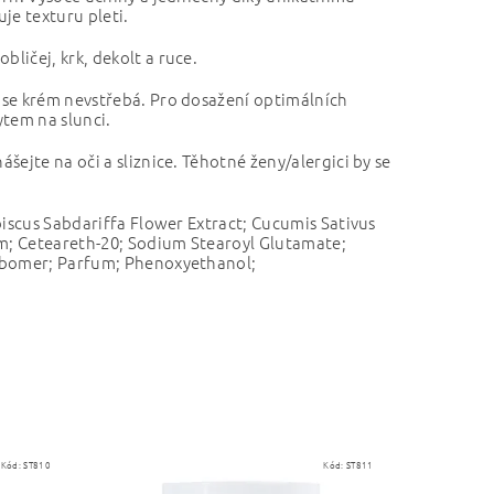
e texturu pleti.
ličej, krk, dekolt a ruce.
 se krém nevstřebá.
Pro dosažení optimálních
ytem na slunci.
ejte na oči a sliznice. Těhotné ženy/alergici by se
biscus Sabdariffa Flower Extract; Cucumis Sativus
um; Ceteareth-20; Sodium Stearoyl Glutamate;
arbomer; Parfum; Phenoxyethanol;
Kód:
ST810
Kód:
ST811