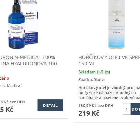
URON N-MEDICAL 100%
HOŘČÍKOVÝ OLEJ VE SPRE
LINA HYALURONOVÁ 100
150 ML
Skladem
(>5 ks)
dáno
Značka:
Stolz
a:
N-Medical
Hořčíkový olej je vhodný pro m
po fyzické námaze. Vhodný na
namáhané a unavené svalové par
1 290,18 Kč bez DPH
DETAIL
180,99 Kč bez DPH
5 Kč
219 Kč