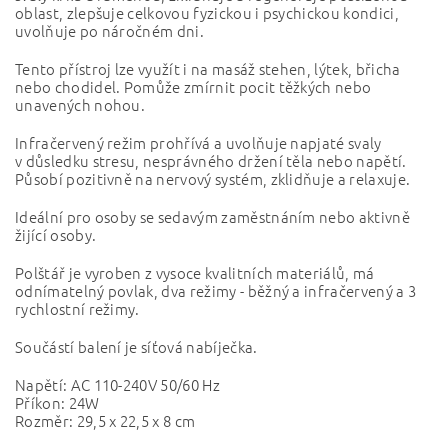
oblast, zlepšuje celkovou fyzickou i psychickou kondici,
uvolňuje po náročném dni.
Tento přístroj lze využít i na masáž stehen, lýtek, břicha
nebo chodidel. Pomůže zmírnit pocit těžkých nebo
unavených nohou.
Infračervený režim prohřívá a uvolňuje napjaté svaly
v důsledku stresu, nesprávného držení těla nebo napětí.
Působí pozitivně na nervový systém, zklidňuje a relaxuje.
Ideální pro osoby se sedavým zaměstnáním nebo aktivně
žijící osoby.
Polštář je vyroben z vysoce kvalitních materiálů, má
odnímatelný povlak, dva režimy - běžný a infračervený a 3
rychlostní režimy.
Součástí balení je síťová nabíječka.
Napětí: AC 110-240V 50/60 Hz
Příkon: 24W
Rozměr: 29,5 x 22,5 x 8 cm