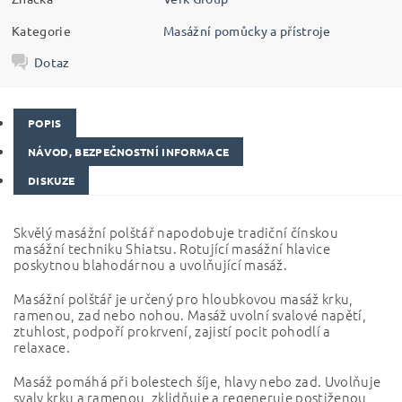
Kategorie
Masážní pomůcky a přístroje
Dotaz
POPIS
NÁVOD, BEZPEČNOSTNÍ INFORMACE
DISKUZE
Skvělý masážní polštář napodobuje tradiční čínskou
masážní techniku Shiatsu. Rotující masážní hlavice
poskytnou blahodárnou a uvolňující masáž.
Masážní polštář je určený pro hloubkovou masáž krku,
ramenou, zad nebo nohou. Masáž uvolní svalové napětí,
ztuhlost, podpoří prokrvení, zajistí pocit pohodlí a
relaxace.
Masáž pomáhá při bolestech šíje, hlavy nebo zad. Uvolňuje
svaly krku a ramenou, zklidňuje a regeneruje postiženou