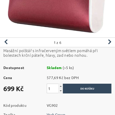
1
z 6
Masážní polštář s infračerveným světlem pomáhá při
bolestech krční páteře, hlavy, zad nebo nohou.
Dostupnost
Skladem
(>5 ks)
Cena
577,69 Kč bez DPH
699 Kč
Kód produktu
VG902
Značka
Verk Group