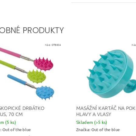
OBNÉ PRODUKTY
Kód:
OTB804
Kó
SKOPICKÉ DRBÁTKO
MASÁŽNÍ KARTÁČ NA PO
US, 70 CM
HLAVY A VLASY
dem
(5 ks)
Skladem
(>5 ks)
a:
Out of the blue
Značka:
Out of the blue