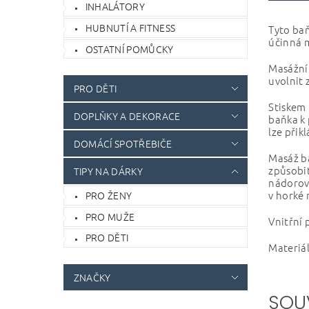
INHALÁTORY
HUBNUTÍ A FITNESS
Tyto baň
účinná m
OSTATNÍ POMŮCKY
Masážní 
uvolnit 
PRO DĚTI
Stiskem
DOPLŇKY A DEKORACE
baňka k 
lze přik
DOMÁCÍ SPOTŘEBIČE
Masáž b
způsobit
TIPY NA DÁRKY
nádorový
v horké
PRO ŽENY
PRO MUŽE
Vnitřní 
PRO DĚTI
Materiá
ZNAČKY
SOU