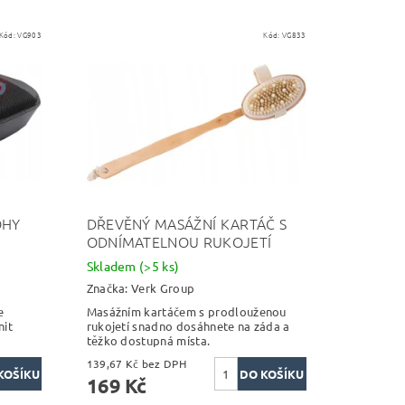
Kód:
VG903
Kód:
VG833
OHY
DŘEVĚNÝ MASÁŽNÍ KARTÁČ S
ODNÍMATELNOU RUKOJETÍ
Skladem
(>5 ks)
Značka:
Verk Group
e
Masážním kartáčem s prodlouženou
nit
rukojetí snadno dosáhnete na záda a
těžko dostupná místa.
139,67 Kč bez DPH
169 Kč