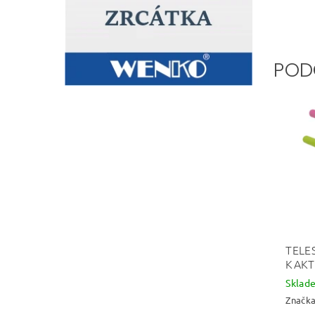
POD
TELE
KAKT
Skla
Značk