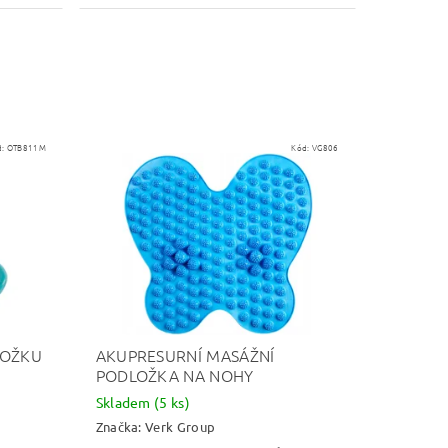
d:
OTB811M
Kód:
VG806
KOŽKU
AKUPRESURNÍ MASÁŽNÍ
PODLOŽKA NA NOHY
Skladem
(5 ks)
Značka:
Verk Group