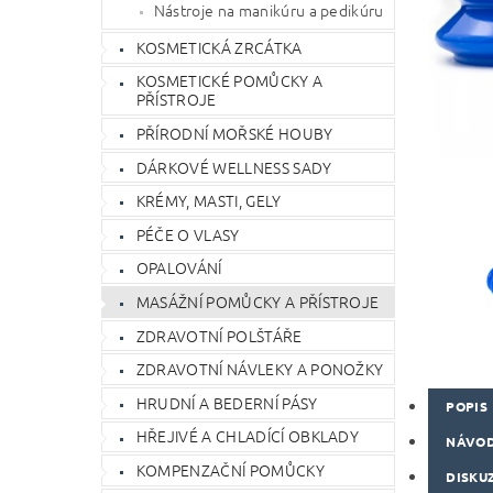
Nástroje na manikúru a pedikúru
KOSMETICKÁ ZRCÁTKA
KOSMETICKÉ POMŮCKY A
PŘÍSTROJE
PŘÍRODNÍ MOŘSKÉ HOUBY
DÁRKOVÉ WELLNESS SADY
KRÉMY, MASTI, GELY
PÉČE O VLASY
OPALOVÁNÍ
MASÁŽNÍ POMŮCKY A PŘÍSTROJE
ZDRAVOTNÍ POLŠTÁŘE
ZDRAVOTNÍ NÁVLEKY A PONOŽKY
HRUDNÍ A BEDERNÍ PÁSY
POPIS
HŘEJIVÉ A CHLADÍCÍ OBKLADY
NÁVOD
KOMPENZAČNÍ POMŮCKY
DISKU