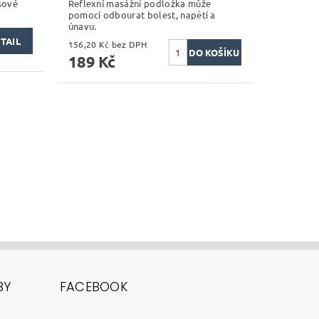
sové
Reflexní masážní podložka může
pomoci odbourat bolest, napětí a
únavu.
TAIL
156,20 Kč bez DPH
189 Kč
BY
FACEBOOK