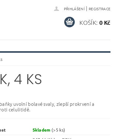
|
PŘIHLÁŠENÍ
REGISTRACE
KOŠÍK:
0 Kč
ks
, 4 KS
aňky uvolní bolavé svaly, zlepší prokrvení a
oti celulitidě.
ost
Skladem
(>5 ks)