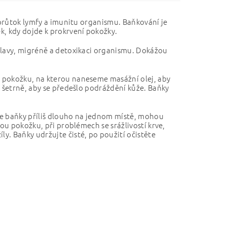
 průtok lymfy a imunitu organismu. Baňkování je
k, kdy dojde k prokrvení pokožky.
hlavy, migréně a detoxikaci organismu. Dokážou
 pokožku, na kterou naneseme masážní olej, aby
a šetrně, aby se předešlo podráždění kůže. Baňky
e baňky příliš dlouho na jednom místě, mohou
ou pokožku, při problémech se srážlivostí krve,
y. Baňky udržujte čisté, po použití očistěte