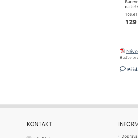
Barevn
na těž
129
Návo
Buďte prv
Přid
KONTAKT
INFOR
Doprava 