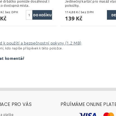
é drbátko pomůže dosáhnout i
Jedinečný kartáč pro masáž vla
ko dostupná místa.
pokožky.
106,61 Kč bez DPH
114,88 Kč bez DPH
DE
 Kč
139 Kč
d k použití a bezpečnostní pokyny (1.2 MB)
ní, kdo napíše příspěvek k této položce.
at komentář
MACE PRO VÁS
PŘIJÍMÁME ONLINE PLAT
a platba