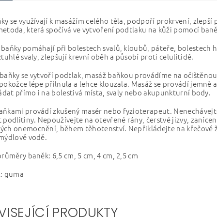
ky se využívají k masážím celého těla, podpoří prokrvení, zlepší
etoda, která spočívá ve vytvoření podtlaku na kůži pomocí baně
baňky pomáhají při bolestech svalů, kloubů, páteře, bolestech 
ztuhlé svaly, zlepšují krevní oběh a působí proti celulitidě.
 baňky se vytvoří podtlak, masáž baňkou provádíme na očištěnou
pokožce lépe přilnula a lehce klouzala. Masáž se provádí jemně 
ládat přímo i na bolestivá místa, svaly nebo akupunkturní body.
aňkami provádí zkušený masér nebo fyzioterapeut. Nenechávejt
 podlitiny. Nepoužívejte na otevřené rány, čerstvé jizvy, zanícen
ch onemocnění, během těhotenství. Nepřikládejte na křečové žíl
 mýdlově vodě.
průměry baněk: 6,5 cm, 5 cm, 4 cm, 2,5 cm
l: guma
VISEJÍCÍ PRODUKTY