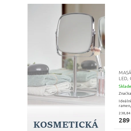
MASÁ
LED,
Skla
Značk
Ideáln
ramen,
289