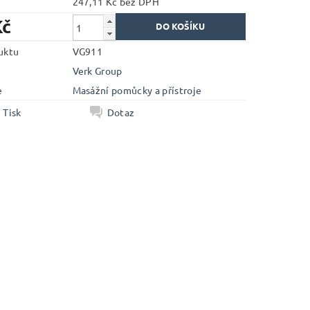
247,11 Kč bez DPH
Kč
uktu
VG911
Verk Group
e
Masážní pomůcky a přístroje
Tisk
Dotaz