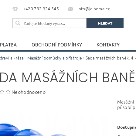
+420 792 324 545
info@jc-home.cz
 PLATBA
OBCHODNÍ PODMÍNKY
KONTAKTY
draví a krása
Masážní pomůcky a přístroje
Sada masážních baněk, 4 
DA MASÁŽNÍCH BANĚK
Neohodnoceno
Masážní b
působí pr
Dostupn