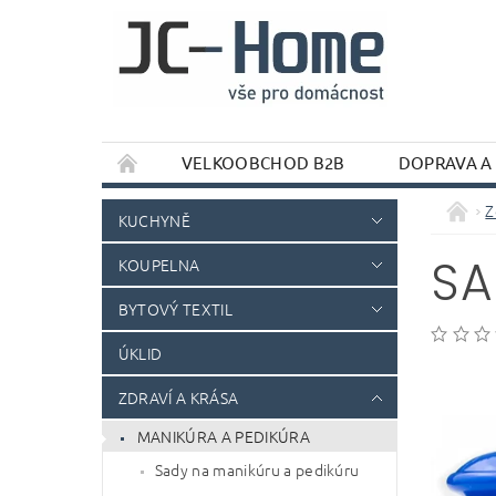
VELKOOBCHOD B2B
DOPRAVA A
Z
KUCHYNĚ
SA
KOUPELNA
BYTOVÝ TEXTIL
ÚKLID
ZDRAVÍ A KRÁSA
MANIKÚRA A PEDIKÚRA
Sady na manikúru a pedikúru