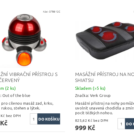
Kód:
OTB812C
ŽNÍ VIBRAČNÍ PŘÍSTROJ S
MASÁŽNÍ PŘÍSTROJ NA N
 ČERVENÝ
SHIATSU
dem
(2 ks)
Skladem
(>5 ks)
a:
Out of the blue
Značka:
Verk Group
í pro cílenou masáž zad, krku,
Masážní přístroj na nohy pomůž
 rukou, stehen a lýtek.
uvolnit unavená chodidla a zmír
pocit těžkých nohou.
238,84 Kč bez DPH
825,62 Kč bez DPH
 Kč
999 Kč