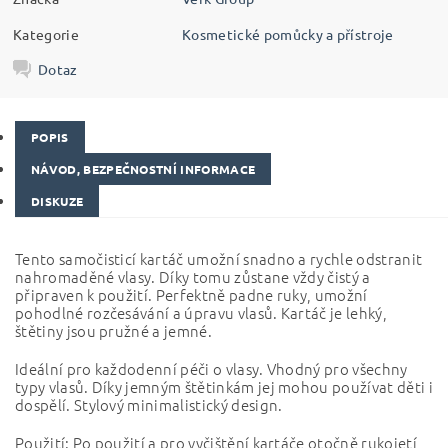
Kategorie
Kosmetické pomůcky a přístroje
Dotaz
POPIS
NÁVOD, BEZPEČNOSTNÍ INFORMACE
DISKUZE
Tento samočisticí kartáč umožní snadno a rychle odstranit
nahromaděné vlasy. Díky tomu zůstane vždy čistý a
připraven k použití. Perfektně padne ruky, umožní
pohodlné rozčesávání a úpravu vlasů. Kartáč je lehký,
štětiny jsou pružné a jemné.
Ideální pro každodenní péči o vlasy. Vhodný pro všechny
typy vlasů. Díky jemným štětinkám jej mohou používat děti i
dospělí. Stylový minimalistický design.
Použití: Po použití a pro vyčištění kartáče otočně rukojetí,