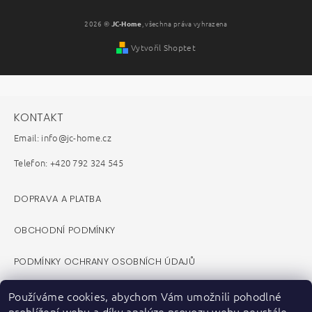
2026 ©
JC-Home
, všechna práva vyhrazena
Vytvořil Shoptet
KONTAKT
Email: info@jc-home.cz
Telefon: +420 792 324 545
DOPRAVA A PLATBA
OBCHODNÍ PODMÍNKY
PODMÍNKY OCHRANY OSOBNÍCH ÚDAJŮ
REKLAMAČNÍ ŘÁD
Používáme cookies, abychom Vám umožnili pohodlné
prohlížení webu a díky analýze provozu webu neustále