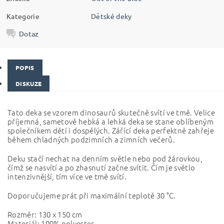
Kategorie
Dětské deky
Dotaz
POPIS
DISKUZE
Tato deka se vzorem dinosaurů skutečně svítí ve tmě. Velice
příjemná, sametově hebká a lehká deka se stane oblíbeným
společníkem dětí i dospělých. Zářící deka perfektně zahřeje
během chladných podzimních a zimních večerů.
Deku stačí nechat na denním světle nebo pod žárovkou,
čímž se nasvítí a po zhasnutí začne svítit. Čím je světlo
intenzivnější, tím více ve tmě svítí.
Doporučujeme prát při maximální teplotě 30 °C.
Rozměr: 130 x 150 cm
Materiál: 100% polyester