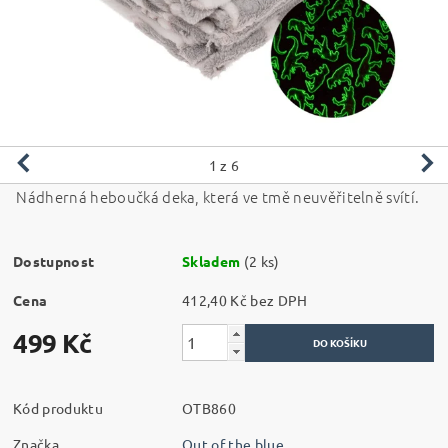
1
z 6
Nádherná heboučká deka, která ve tmě neuvěřitelně svítí.
Dostupnost
Skladem
(2 ks)
Cena
412,40 Kč bez DPH
499 Kč
Kód produktu
OTB860
Značka
Out of the blue