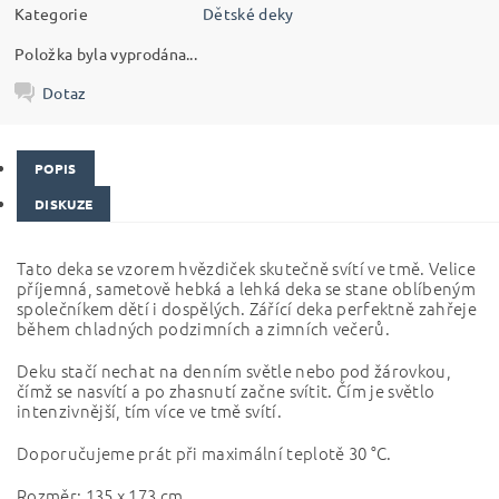
Kategorie
Dětské deky
Položka byla vyprodána...
Dotaz
POPIS
DISKUZE
Tato deka se vzorem hvězdiček skutečně svítí ve tmě. Velice
příjemná, sametově hebká a lehká deka se stane oblíbeným
společníkem dětí i dospělých. Zářící deka perfektně zahřeje
během chladných podzimních a zimních večerů.
Deku stačí nechat na denním světle nebo pod žárovkou,
čímž se nasvítí a po zhasnutí začne svítit. Čím je světlo
intenzivnější, tím více ve tmě svítí.
Doporučujeme prát při maximální teplotě 30 °C.
Rozměr: 135 x 173 cm