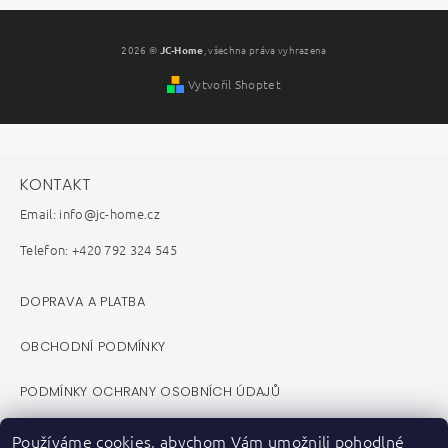
2026 ©
JC-Home
, všechna práva vyhrazena
Vytvořil Shoptet
KONTAKT
Email: info@jc-home.cz
Telefon: +420 792 324 545
DOPRAVA A PLATBA
OBCHODNÍ PODMÍNKY
PODMÍNKY OCHRANY OSOBNÍCH ÚDAJŮ
REKLAMAČNÍ ŘÁD
Používáme cookies, abychom Vám umožnili pohodlné