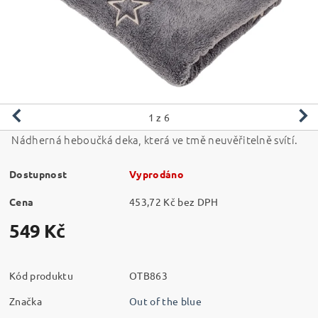
1
z 6
Nádherná heboučká deka, která ve tmě neuvěřitelně svítí.
Dostupnost
Vyprodáno
Cena
453,72 Kč bez DPH
549 Kč
Kód produktu
OTB863
Značka
Out of the blue