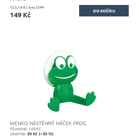
123,14 Kč bez DPH
149 Kč
WENKO NÁSTĚNNÝ HÁČEK FROG
Původně:
149 Kč
Ušetříte
:
50 Kč (–33 %)