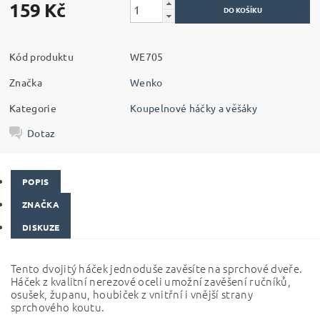
159 Kč
Kód produktu
WE705
Značka
Wenko
Kategorie
Koupelnové háčky a věšáky
Dotaz
POPIS
ZNAČKA
DISKUZE
Tento dvojitý háček jednoduše zavěsíte na sprchové dveře.
Háček z kvalitní nerezové oceli umožní zavěšení ručníků,
osušek, županu, houbiček z vnitřní i vnější strany
sprchového koutu.