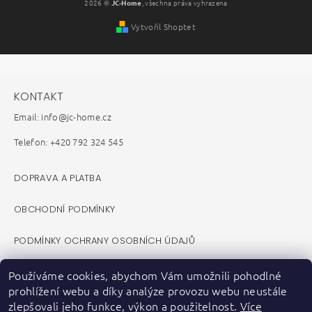
2026 ©
JC-Home
, všechna práva vyhrazena
Vytvořil Shoptet
KONTAKT
Email: info@jc-home.cz
Telefon: +420 792 324 545
DOPRAVA A PLATBA
OBCHODNÍ PODMÍNKY
PODMÍNKY OCHRANY OSOBNÍCH ÚDAJŮ
REKLAMAČNÍ ŘÁD
Používáme cookies, abychom Vám umožnili pohodlné
prohlížení webu a díky analýze provozu webu neustále
VELKOOBCHOD B2B
zlepšovali jeho funkce, výkon a použitelnost.
Více