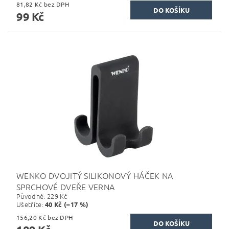
81,82 Kč bez DPH
99 Kč
WENKO DVOJITÝ SILIKONOVÝ HÁČEK NA
SPRCHOVÉ DVEŘE VERNA
Původně:
229 Kč
Ušetříte
:
40 Kč (–17 %)
156,20 Kč bez DPH