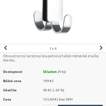
1
z 4
Oboustranný nerezový koupelnový háček německé značky
Wenko.
Dostupnost
Skladem
(4 ks)
Běžná cena
199 Kč
Ušetříte
40 Kč
(–20 %)
Cena
131,40 Kč bez DPH