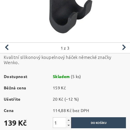
1
z 3
Kvalitní silikonový koupelnový háček německé značky
Wenko.
Dostupnost
Skladem
(5 ks)
Běžná cena
159 Kč
Ušetříte
20 Kč
(–12 %)
Cena
114,88 Kč bez DPH
139 Kč