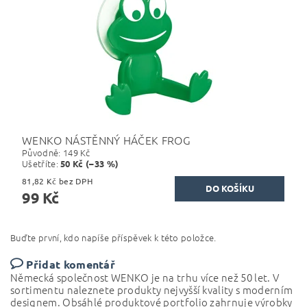
WENKO NÁSTĚNNÝ HÁČEK FROG
Původně:
149 Kč
Ušetříte
:
50 Kč (–33 %)
81,82 Kč bez DPH
99 Kč
Buďte první, kdo napíše příspěvek k této položce.
Přidat komentář
Německá společnost WENKO je na trhu více než 50 let.
V
sortimentu naleznete produkty nejvyšší kvality s moderním
designem. Obsáhlé produktové portfolio
zahrnuje výrobky