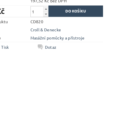
197,52 Kč bez DPH
Kč
uktu
CD820
Croll & Denecke
e
Masážní pomůcky a přístroje
Tisk
Dotaz