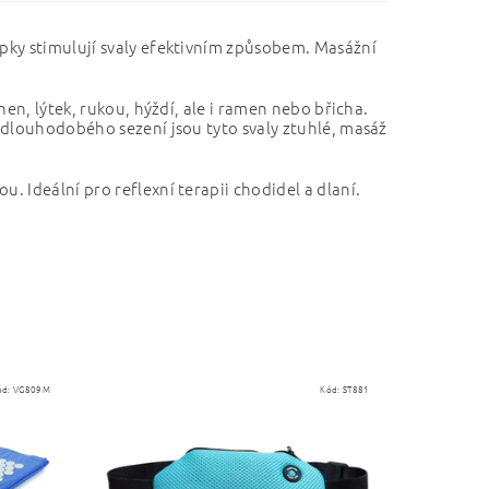
pky stimulují svaly efektivním způsobem. Masážní
en, lýtek, rukou, hýždí, ale i ramen nebo břicha.
 dlouhodobého sezení jsou tyto svaly ztuhlé, masáž
dou.
Ideální pro reflexní terapii chodidel a dlaní.
ód:
VG809M
Kód:
ST881