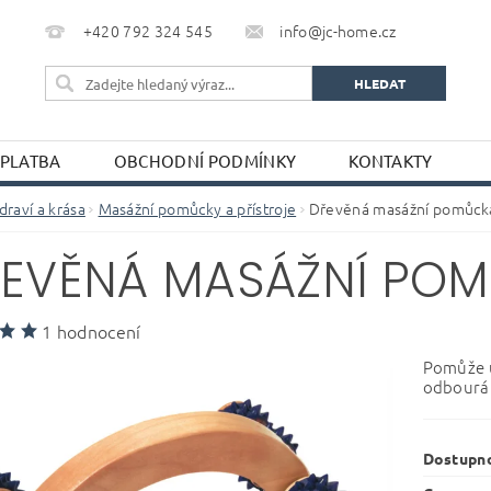
+420 792 324 545
info@jc-home.cz
 PLATBA
OBCHODNÍ PODMÍNKY
KONTAKTY
draví a krása
Masážní pomůcky a přístroje
Dřevěná masážní pomůcka
EVĚNÁ MASÁŽNÍ POM
1 hodnocení
Pomůže uv
odbourán
Dostupn