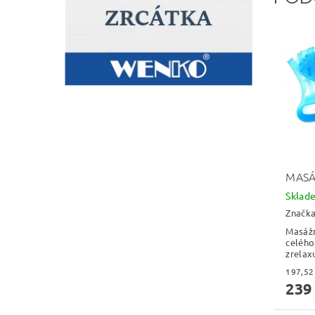
MASÁ
Skla
Značk
Masážn
celého
zrelaxu
239