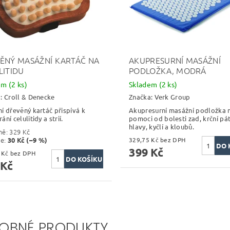
ĚNÝ MASÁŽNÍ KARTÁČ NA
AKUPRESURNÍ MASÁŽNÍ
LITIDU
PODLOŽKA, MODRÁ
dem
(2 ks)
Skladem
(2 ks)
a:
Croll & Denecke
Značka:
Verk Group
í dřevěný kartáč přispívá k
Akupresurní masážní podložka
ní celulitidy a strií.
pomoci od bolesti zad, krční pát
hlavy, kyčlí a kloubů.
ně:
329 Kč
te
:
30 Kč (–9 %)
329,75 Kč bez DPH
399 Kč
247,11 Kč bez DPH
 Kč
OBNÉ PRODUKTY