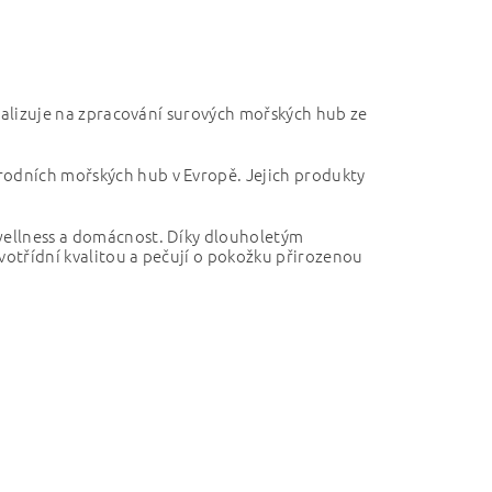
ecializuje na zpracování surových mořských hub ze
rodních mořských hub v Evropě. Jejich produkty
 wellness a domácnost. Díky dlouholetým
votřídní kvalitou a pečují o pokožku přirozenou