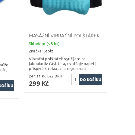
MASÁŽNÍ VIBRAČNÍ POLŠTÁŘEK
Skladem
(>5 ks)
Značka:
Stolz
Vibrační polštářek využijete na
jakoukoliv část těla, uvolňuje napětí,
 může
přispívá k relaxaci a regeneraci.
eře,
247,11 Kč bez DPH
299 Kč