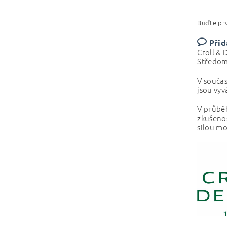
Buďte prv
Přid
Croll & 
Středomo
V součas
jsou vyv
V průběh
zkušenos
silou mo