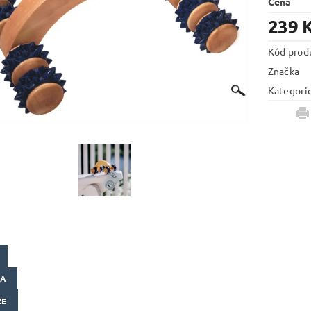
Cena
239 
Kód prod
Značka
Kategori
KA
ZE