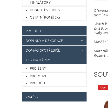
INHALÁTORY
HUBNUTÍ A FITNESS
Dřevěná 
pomůcka 
OSTATNÍ POMŮCKY
Slouží k
Zvlášť p
PRO DĚTI
svaly uv
DOPLŇKY A DEKORACE
Masážní 
DOMÁCÍ SPOTŘEBIČE
Materiál
Rozměr: 
TIPY NA DÁRKY
PRO ŽENY
SOU
PRO MUŽE
PRO DĚTI
Akce
ZNAČKY