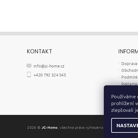
KONTAKT
INFOR
Doprava 
info
@
jc-home.cz
Obchodn
+420 792 324 545
Podmínky
Reklamač
Velkoob
Používáme 
Kontakt
prohlížení 
Zpětný o
zlepšovali 
NASTAV
2026 ©
JC-Home
, všechna práva vyhrazena