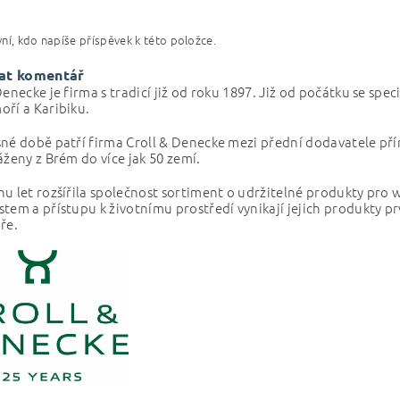
ní, kdo napíše příspěvek k této položce.
at komentář
Denecke je firma s tradicí již od roku 1897. Již od počátku se sp
ří a Karibiku.
né době patří firma Croll & Denecke mezi přední dodavatele pří
áženy z Brém do více jak 50 zemí.
u let rozšířila společnost sortiment o udržitelné produkty pro
tem a přístupu k životnímu prostředí vynikají jejich produkty pr
ře.