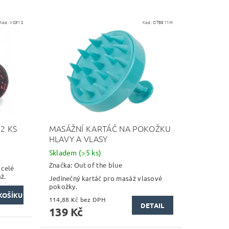
Kód:
VG912
Kód:
OTB811M
2 KS
MASÁŽNÍ KARTÁČ NA POKOŽKU
HLAVY A VLASY
Skladem
(>5 ks)
Značka:
Out of the blue
 celé
ž.
Jedinečný kartáč pro masáž vlasové
pokožky.
114,88 Kč bez DPH
DETAIL
139 Kč