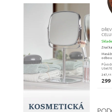
DŘEV
CELU
Skla
Značk
Masážn
odbourá
Původ
Ušetří
299
POD