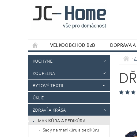
VELKOOBCHOD B2B
DOPRAVA A
Z
KUCHYNĚ
DŘ
KOUPELNA
BYTOVÝ TEXTIL
ÚKLID
ZDRAVÍ A KRÁSA
MANIKÚRA A PEDIKÚRA
Sady na manikúru a pedikúru