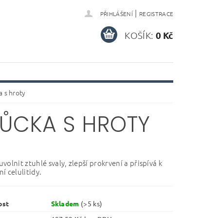
|
PŘIHLÁŠENÍ
REGISTRACE
KOŠÍK:
0 Kč
 s hroty
ŮCKA S HROTY
olnit ztuhlé svaly, zlepší prokrvení a přispívá k
í celulitidy.
ost
Skladem
(>5 ks)