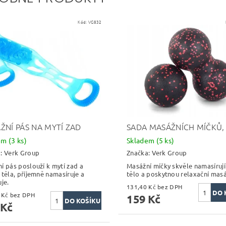
Kód:
VG832
ŽNÍ PÁS NA MYTÍ ZAD
SADA MASÁŽNÍCH MÍČKŮ, 
dem
(3 ks)
Skladem
(5 ks)
a:
Verk Group
Značka:
Verk Group
í pás poslouží k mytí zad a
Masážní míčky skvěle namasírují
 těla, příjemně namasíruje a
tělo a poskytnou relaxační masá
je.
131,40 Kč bez DPH
197,52 Kč bez DPH
159 Kč
 Kč