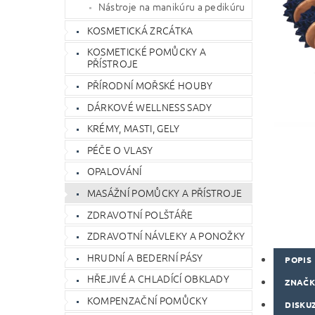
Nástroje na manikúru a pedikúru
KOSMETICKÁ ZRCÁTKA
KOSMETICKÉ POMŮCKY A
PŘÍSTROJE
PŘÍRODNÍ MOŘSKÉ HOUBY
DÁRKOVÉ WELLNESS SADY
KRÉMY, MASTI, GELY
PÉČE O VLASY
OPALOVÁNÍ
MASÁŽNÍ POMŮCKY A PŘÍSTROJE
ZDRAVOTNÍ POLŠTÁŘE
ZDRAVOTNÍ NÁVLEKY A PONOŽKY
HRUDNÍ A BEDERNÍ PÁSY
POPIS
HŘEJIVÉ A CHLADÍCÍ OBKLADY
ZNAČ
KOMPENZAČNÍ POMŮCKY
DISKU