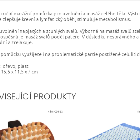
ruční masážní pomůcka pro uvolnění a masáž celého těla. Výstu
zlepšuje krevní a lymfatický oběh, stimuluje metabolismus.
 uvolnění napjatých a ztuhlých svalů. Výborná na masáž svalů steh
rospěšná je masáž svalů podél páteře. V důsledku nesprávného a
olní a zrelaxuje.
pomůcku využijete i na problematické partie postižené celuliti
: dřevo, plast
15,5 x 11,5 x 7 cm
VISEJÍCÍ PRODUKTY
Kód:
CD822
K