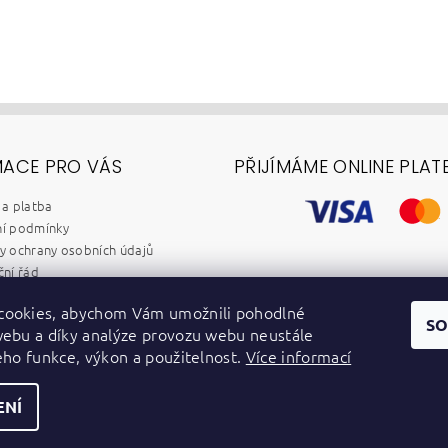
MACE PRO VÁS
PŘIJÍMÁME ONLINE PLAT
a platba
í podmínky
 ochrany osobních údajů
ní řád
chod B2B
cookies, abychom Vám umožnili pohodlné
y
SO
webu a díky analýze provozu webu neustále
dběr elektrozařízení a baterií
jeho funkce, výkon a použitelnost.
Více informací
ENÍ